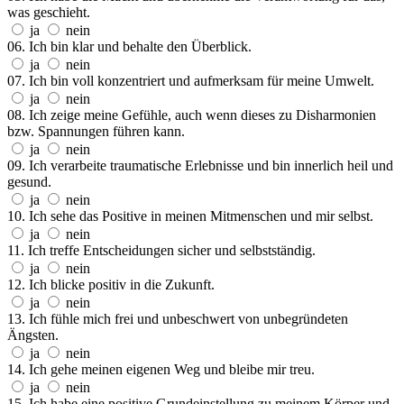
was geschieht.
ja
nein
06. Ich bin klar und behalte den Überblick.
ja
nein
07. Ich bin voll konzentriert und aufmerksam für meine Umwelt.
ja
nein
08. Ich zeige meine Gefühle, auch wenn dieses zu Disharmonien
bzw. Spannungen führen kann.
ja
nein
09. Ich verarbeite traumatische Erlebnisse und bin innerlich heil und
gesund.
ja
nein
10. Ich sehe das Positive in meinen Mitmenschen und mir selbst.
ja
nein
11. Ich treffe Entscheidungen sicher und selbstständig.
ja
nein
12. Ich blicke positiv in die Zukunft.
ja
nein
13. Ich fühle mich frei und unbeschwert von unbegründeten
Ängsten.
ja
nein
14. Ich gehe meinen eigenen Weg und bleibe mir treu.
ja
nein
15. Ich habe eine positive Grundeinstellung zu meinem Körper und