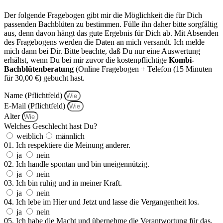
Der folgende Fragebogen gibt mir die Möglichkeit die für Dich
passenden Bachblüten zu bestimmen. Fülle ihn daher bitte sorgfältig
aus, denn davon hängt das gute Ergebnis für Dich ab. Mit Absenden
des Fragebogens werden die Daten an mich versandt. Ich melde
mich dann bei Dir. Bitte beachte, daß Du nur eine Auswertung
erhältst, wenn Du bei mir zuvor die kostenpflichtige
Kombi-
Bachblütenberatung
(Online Fragebogen + Telefon (15 Minuten
für 30,00 €) gebucht hast.
Name (Pflichtfeld)
E-Mail (Pflichtfeld)
Alter
Welches Geschlecht hast Du?
weiblich
männlich
01. Ich respektiere die Meinung anderer.
ja
nein
02. Ich handle spontan und bin uneigennützig.
ja
nein
03. Ich bin ruhig und in meiner Kraft.
ja
nein
04. Ich lebe im Hier und Jetzt und lasse die Vergangenheit los.
ja
nein
05. Ich habe die Macht und übernehme die Verantwortung für das,