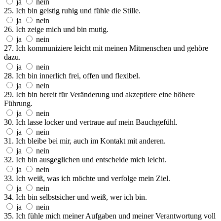
ja
nein
25. Ich bin geistig ruhig und fühle die Stille.
ja
nein
26. Ich zeige mich und bin mutig.
ja
nein
27. Ich kommuniziere leicht mit meinen Mitmenschen und gehöre
dazu.
ja
nein
28. Ich bin innerlich frei, offen und flexibel.
ja
nein
29. Ich bin bereit für Veränderung und akzeptiere eine höhere
Führung.
ja
nein
30. Ich lasse locker und vertraue auf mein Bauchgefühl.
ja
nein
31. Ich bleibe bei mir, auch im Kontakt mit anderen.
ja
nein
32. Ich bin ausgeglichen und entscheide mich leicht.
ja
nein
33. Ich weiß, was ich möchte und verfolge mein Ziel.
ja
nein
34. Ich bin selbstsicher und weiß, wer ich bin.
ja
nein
35. Ich fühle mich meiner Aufgaben und meiner Verantwortung voll